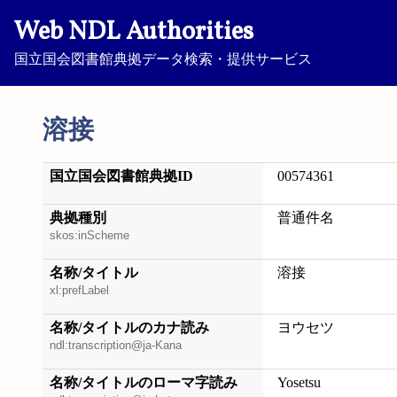
Web NDL Authorities
国立国会図書館典拠データ検索・提供サービス
溶接
国立国会図書館典拠ID
00574361
典拠種別
普通件名
skos:inScheme
名称/タイトル
溶接
xl:prefLabel
名称/タイトルのカナ読み
ヨウセツ
ndl:transcription@ja-Kana
名称/タイトルのローマ字読み
Yosetsu