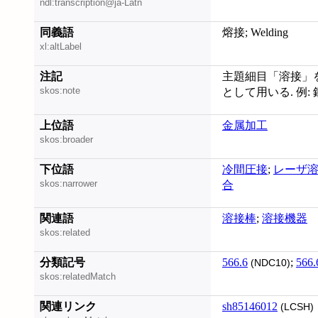
ndl:transcription@ja-Latn
同義語
熔接; Welding
xl:altLabel
注記
主題細目「溶接」を
skos:note
として用いる. 例: 鋼
上位語
金属加工
skos:broader
下位語
冷間圧接
;
レーザ
skos:narrower
合
関連語
溶接棒
;
溶接機器
skos:related
分類記号
566.6
;
566.
(NDC10)
skos:relatedMatch
関連リンク
sh85146012
(LCSH)