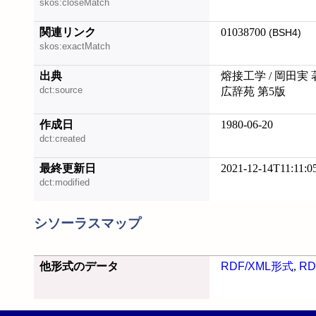
skos:closeMatch
関連リンク
01038700
(BSH4)
skos:exactMatch
出典
熔接工学 / 岡田実 
dct:source
広辞苑 第5版
作成日
1980-06-20
dct:created
最終更新日
2021-12-14T11:11:0
dct:modified
シソーラスマップ
他形式のデータ
RDF/XML形式
,
RD