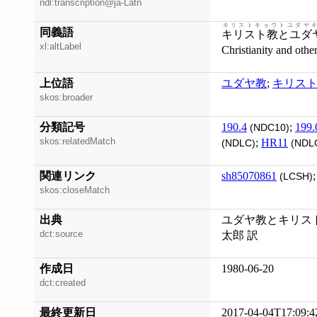
ndl:transcription@ja-Latn
キリストキョウトユダヤ
同義語
キリスト教とユダ
xl:altLabel
Christianity and othe
上位語
ユダヤ教
;
キリス
skos:broader
分類記号
190.4
;
199.
(NDC10)
skos:relatedMatch
;
HR11
(NDLC)
(NDL
関連リンク
sh85070861
(LCSH)
skos:closeMatch
出典
ユダヤ教とキリスト教
dct:source
太郎 訳
作成日
1980-06-20
dct:created
最終更新日
2017-04-04T17:09:4