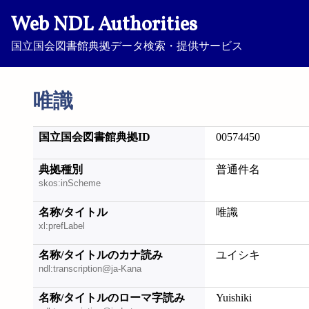
Web NDL Authorities
国立国会図書館典拠データ検索・提供サービス
唯識
国立国会図書館典拠ID
00574450
典拠種別
普通件名
skos:inScheme
名称/タイトル
唯識
xl:prefLabel
名称/タイトルのカナ読み
ユイシキ
ndl:transcription@ja-Kana
名称/タイトルのローマ字読み
Yuishiki