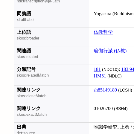
ndl:transcription@ja-Latn
同義語
Yogacara (Buddhism
xl:altLabel
上位語
仏教哲学
skos:broader
関連語
瑜伽行派 (仏教)
skos:related
分類記号
181
;
183.9
(NDC10)
skos:relatedMatch
HM51
(NDLC)
関連リンク
sh85149189
(LCSH)
skos:closeMatch
関連リンク
01026700
(BSH4)
skos:exactMatch
出典
唯識学研究. 上巻 /
dct:source