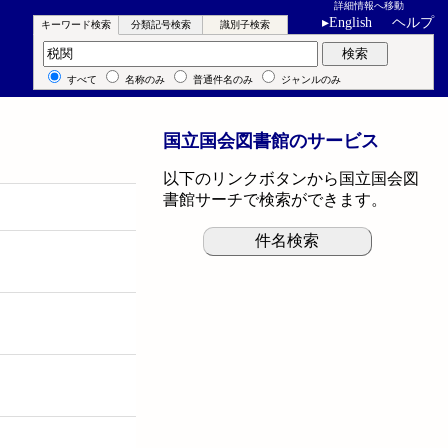
詳細情報へ移動
▸
English
ヘルプ
キーワード検索
分類記号検索
識別子検索
キーワード検索
検索
すべて
名称のみ
普通件名のみ
ジャンルのみ
国立国会図書館のサービス
以下のリンクボタンから国立国会図
書館サーチで検索ができます。
件名検索