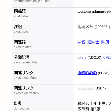
ndl:transcription@ja-Latn
同義語
Customs administrati
xl:altLabel
注記
地理区分 (200608-)
skos:note
関連語
関税
;
通関士
;
関所
skos:related
分類記号
678.3
;
678.
(NDC10)
skos:relatedMatch
関連リンク
sh85034969
(LCSH)
skos:closeMatch
関連リンク
00580500
(BSH4)
skos:exactMatch
出典
税関八十年小史 / 
dct:source
広辞苑 第5版