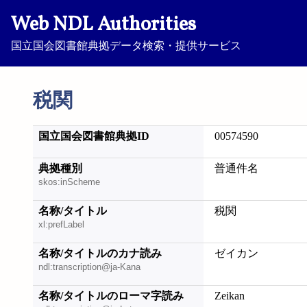
Web NDL Authorities
国立国会図書館典拠データ検索・提供サービス
税関
国立国会図書館典拠ID
00574590
典拠種別
普通件名
skos:inScheme
名称/タイトル
税関
xl:prefLabel
名称/タイトルのカナ読み
ゼイカン
ndl:transcription@ja-Kana
名称/タイトルのローマ字読み
Zeikan