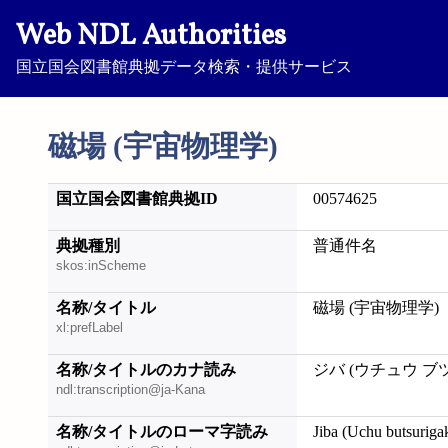
Web NDL Authorities
国立国会図書館典拠データ検索・提供サービス
磁場 (宇宙物理学)
国立国会図書館典拠ID
00574625
典拠種別
普通件名
skos:inScheme
名称/タイトル
磁場 (宇宙物理学)
xl:prefLabel
名称/タイトルのカナ読み
ジバ (ウチュウ ブ
ndl:transcription@ja-Kana
名称/タイトルのローマ字読み
Jiba (Uchu butsuriga