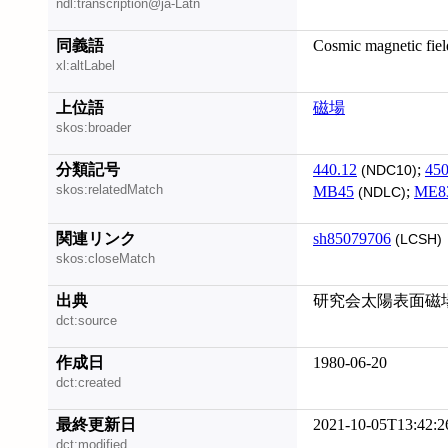
ndl:transcription@ja-Latn
同義語
Cosmic magnetic fiel
xl:altLabel
上位語
磁場
skos:broader
分類記号
440.12
;
450
(NDC10)
skos:relatedMatch
MB45
;
ME8
(NDLC)
関連リンク
sh85079706
(LCSH)
skos:closeMatch
出典
研究会太陽表面磁場ベ
dct:source
作成日
1980-06-20
dct:created
最終更新日
2021-10-05T13:42:2
dct:modified