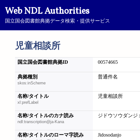
Web NDL Authorities
国立国会図書館典拠データ検索・提供サービス
児童相談所
国立国会図書館典拠ID
00574665
典拠種別
普通件名
skos:inScheme
名称/タイトル
児童相談所
xl:prefLabel
名称/タイトルのカナ読み
ジドウソウダンジ
ndl:transcription@ja-Kana
名称/タイトルのローマ字読み
Jidosodanjo