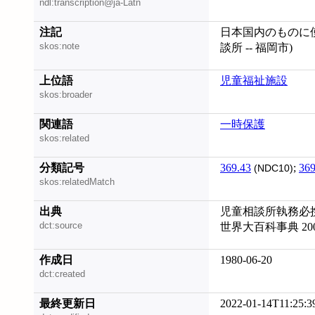
ndl:transcription@ja-Latn
注記
日本国内のものに使用.
skos:note
談所 -- 福岡市)
上位語
児童福祉施設
skos:broader
関連語
一時保護
skos:related
分類記号
369.43
;
369
(NDC10)
skos:relatedMatch
出典
児童相談所執務必
dct:source
世界大百科事典 20
作成日
1980-06-20
dct:created
最終更新日
2022-01-14T11:25:3