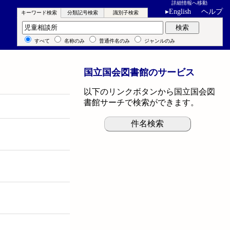
詳細情報へ移動
▸
English
ヘルプ
キーワード検索
分類記号検索
識別子検索
キーワード検索
検索
すべて
名称のみ
普通件名のみ
ジャンルのみ
国立国会図書館のサービス
以下のリンクボタンから国立国会図
書館サーチで検索ができます。
件名検索