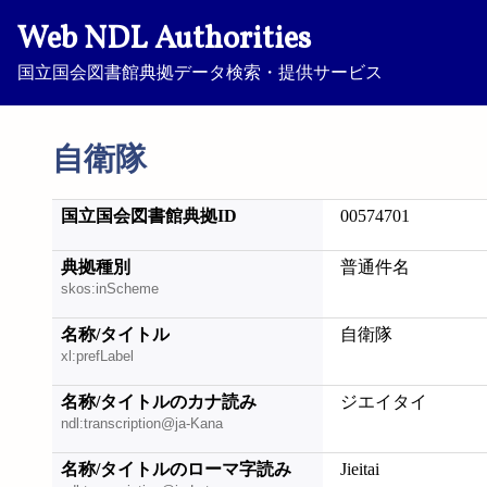
Web NDL Authorities
国立国会図書館典拠データ検索・提供サービス
自衛隊
国立国会図書館典拠ID
00574701
典拠種別
普通件名
skos:inScheme
名称/タイトル
自衛隊
xl:prefLabel
名称/タイトルのカナ読み
ジエイタイ
ndl:transcription@ja-Kana
名称/タイトルのローマ字読み
Jieitai