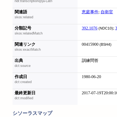
ndl:transcription@ja-Latn
関連語
恵庭事件
;
自衛官
skos:related
分類記号
392.1076
;
(NDC10)
skos:relatedMatch
関連リンク
00415900
(BSH4)
skos:exactMatch
出典
訓練問答
dct:source
作成日
1980-06-20
dct:created
最終更新日
2017-07-19T20:00:1
dct:modified
シソーラスマップ