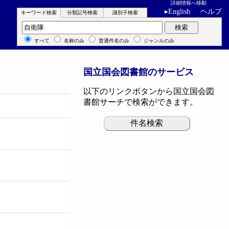
詳細情報へ移動
▸
English
ヘルプ
キーワード検索
分類記号検索
識別子検索
キーワード検索
検索
すべて
名称のみ
普通件名のみ
ジャンルのみ
国立国会図書館のサービス
以下のリンクボタンから国立国会図
書館サーチで検索ができます。
件名検索