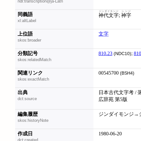
ndl:transcription@ja-Latn
ジンダイモンジ
シンジ
同義語
神代文字
;
神字
xl:altLabel
上位語
文字
skos:broader
分類記号
810.23
;
810
(NDC10)
skos:relatedMatch
関連リンク
00545700
(BSH4)
skos:exactMatch
出典
日本古代文字考 / 
dct:source
広辞苑 第5版
編集履歴
ジンダイモンジ→ジンダ
skos:historyNote
作成日
1980-06-20
dct:created