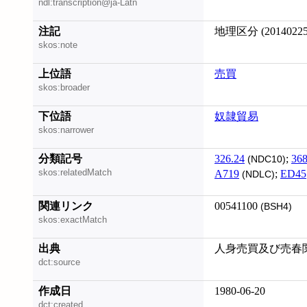
ndl:transcription@ja-Latn
注記
地理区分 (201402
skos:note
上位語
売買
skos:broader
下位語
奴隷貿易
skos:narrower
分類記号
326.24
;
368
(NDC10)
skos:relatedMatch
A719
;
ED45
(NDLC)
関連リンク
00541100
(BSH4)
skos:exactMatch
出典
人身売買及び売春
dct:source
作成日
1980-06-20
dct:created