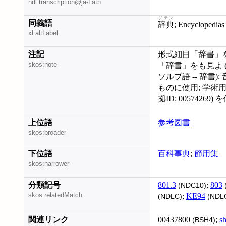
ndl:transcription@ja-Latn
ジテン
同義語
辞典
; Encyclopedias
xl:altLabel
注記
形式細目「辞書」をも
skos:note
「辞書」をも見よ 
ソルブ語 -- 辞書
ものに使用; 学術
拠ID: 00574269) 
上位語
参考図書
skos:broader
下位語
百科事典
;
節用集
skos:narrower
分類記号
801.3
;
803
(NDC10)
skos:relatedMatch
;
KE94
(NDLC)
(NDL
関連リンク
00437800
;
s
(BSH4)