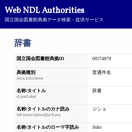
Web NDL Authorities
国立国会図書館典拠データ検索・提供サービス
辞書
国立国会図書館典拠ID
00574879
典拠種別
普通件名
skos:inScheme
名称/タイトル
辞書
xl:prefLabel
名称/タイトルのカナ読み
ジショ
ndl:transcription@ja-Kana
名称/タイトルのローマ字読み
Jisho