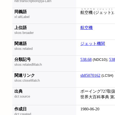
ndl:transcription@ja-Latn
コウクウキ (ジェット)
同義語
航空機 (ジェット)
xl:altLabel
上位語
航空機
skos:broader
関連語
ジェット機関
skos:related
分類記号
538.68
;
538
(NDC10)
skos:relatedMatch
関連リンク
sh85070162
(LCSH)
skos:closeMatch
出典
ボーイング727取扱
dct:source
世界大百科事典 第
作成日
1980-06-20
dct:created