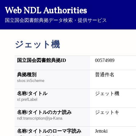
Web NDL Authorities
国立国会図書館典拠データ検索・提供サービス
ジェット機
国立国会図書館典拠ID
00574989
典拠種別
普通件名
skos:inScheme
名称/タイトル
ジェット機
xl:prefLabel
名称/タイトルのカナ読み
ジェットキ
ndl:transcription@ja-Kana
名称/タイトルのローマ字読み
Jettoki