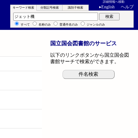
詳細情報へ移動
▸
English
ヘルプ
キーワード検索
分類記号検索
識別子検索
キーワード検索
検索
すべて
名称のみ
普通件名のみ
ジャンルのみ
国立国会図書館のサービス
以下のリンクボタンから国立国会図
書館サーチで検索ができます。
件名検索