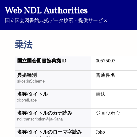
Web NDL Authorities
国立国会図書館典拠データ検索・提供サービス
乗法
国立国会図書館典拠ID
00575007
典拠種別
普通件名
skos:inScheme
名称/タイトル
乗法
xl:prefLabel
名称/タイトルのカナ読み
ジョウホウ
ndl:transcription@ja-Kana
名称/タイトルのローマ字読み
Joho