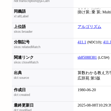
ndl:transcription@ja-Latn
カケザン
ジョウザン
同義語
掛け算
;
乗算
; Mult
xl:altLabel
上位語
アルゴリズム
skos:broader
分類記号
411.1
;
411.
(NDC10)
skos:relatedMatch
関連リンク
sh85088381
(LCSH)
skos:closeMatch
出典
算数わかる教え方学び方
dct:source
広辞苑 第5版
作成日
1980-06-20
dct:created
最終更新日
2025-08-08T10:29:3
dct:modified