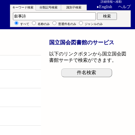
詳細情報へ移動
▸
English
ヘルプ
キーワード検索
分類記号検索
識別子検索
キーワード検索
検索
すべて
名称のみ
普通件名のみ
ジャンルのみ
国立国会図書館のサービス
以下のリンクボタンから国立国会図
書館サーチで検索ができます。
件名検索