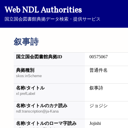
Web NDL Authorities
国立国会図書館典拠データ検索・提供サービス
叙事詩
国立国会図書館典拠ID
00575067
典拠種別
普通件名
skos:inScheme
名称/タイトル
叙事詩
xl:prefLabel
名称/タイトルのカナ読み
ジョジシ
ndl:transcription@ja-Kana
名称/タイトルのローマ字読み
Jojishi