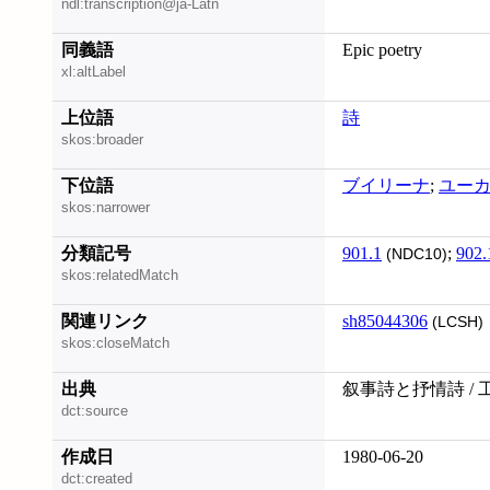
ndl:transcription@ja-Latn
同義語
Epic poetry
xl:altLabel
上位語
詩
skos:broader
下位語
ブイリーナ
;
ユー
skos:narrower
分類記号
901.1
;
902.
(NDC10)
skos:relatedMatch
関連リンク
sh85044306
(LCSH)
skos:closeMatch
出典
叙事詩と抒情詩 / 
dct:source
作成日
1980-06-20
dct:created