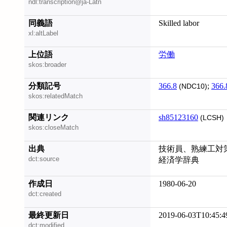
ndl:transcription@ja-Latn
同義語
Skilled labor
xl:altLabel
上位語
労働
skos:broader
分類記号
366.8
;
366.
(NDC10)
skos:relatedMatch
関連リンク
sh85123160
(LCSH)
skos:closeMatch
出典
技術員、熟練工対
dct:source
経済学辞典
作成日
1980-06-20
dct:created
最終更新日
2019-06-03T10:45:4
dct:modified