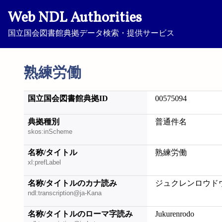
Web NDL Authorities
国立国会図書館典拠データ検索・提供サービス
熟練労働
国立国会図書館典拠ID
00575094
典拠種別
普通件名
skos:inScheme
名称/タイトル
熟練労働
xl:prefLabel
名称/タイトルのカナ読み
ジュクレンロウド
ndl:transcription@ja-Kana
名称/タイトルのローマ字読み
Jukurenrodo