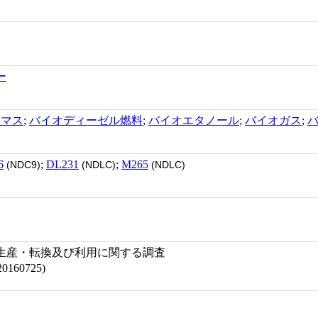
ー
オマス
;
バイオディーゼル燃料
;
バイオエタノール
;
バイオガス
;
6
;
DL231
;
M265
(NDC9)
(NDLC)
(NDLC)
生産・転換及び利用に関する調査
0160725)