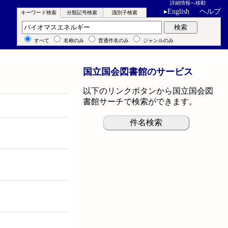
詳細情報へ移動
▸
English
ヘルプ
キーワード検索
分類記号検索
識別子検索
キーワード検索
検索
すべて
名称のみ
普通件名のみ
ジャンルのみ
国立国会図書館のサービス
以下のリンクボタンから国立国会図
書館サーチで検索ができます。
件名検索