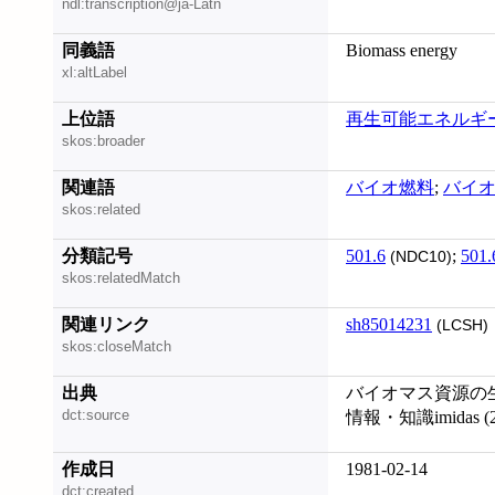
ndl:transcription@ja-Latn
同義語
Biomass energy
xl:altLabel
上位語
再生可能エネルギ
skos:broader
関連語
バイオ燃料
;
バイ
skos:related
分類記号
501.6
;
501.
(NDC10)
skos:relatedMatch
関連リンク
sh85014231
(LCSH)
skos:closeMatch
出典
バイオマス資源の
dct:source
情報・知識imidas (2
作成日
1981-02-14
dct:created