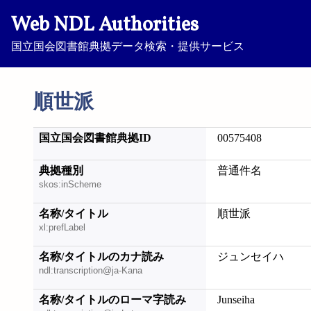
Web NDL Authorities
国立国会図書館典拠データ検索・提供サービス
順世派
国立国会図書館典拠ID
00575408
典拠種別
普通件名
skos:inScheme
名称/タイトル
順世派
xl:prefLabel
名称/タイトルのカナ読み
ジュンセイハ
ndl:transcription@ja-Kana
名称/タイトルのローマ字読み
Junseiha