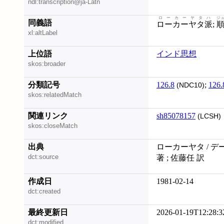
ndl:transcription@ja-Latn
ローカーヤタハ
ジ
同義語
ローカーヤタ派
;
xl:altLabel
上位語
インド思想
skos:broader
分類記号
126.8
;
126.
(NDC10)
skos:relatedMatch
関連リンク
sh85078157
(LCSH)
skos:closeMatch
出典
ローカーヤタ / 
dct:source
著 ; 佐藤任 訳
作成日
1981-02-14
dct:created
最終更新日
2026-01-19T12:28:3
dct:modified