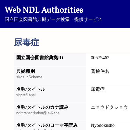
Web NDL Authorities
国立国会図書館典拠データ検索・提供サービス
尿毒症
国立国会図書館典拠ID
00575462
典拠種別
普通件名
skos:inScheme
名称/タイトル
尿毒症
xl:prefLabel
名称/タイトルのカナ読み
ニョウドクショウ
ndl:transcription@ja-Kana
名称/タイトルのローマ字読み
Nyodokusho