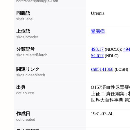
ndl:transcription@ja-Latn
同義語
Uremia
xl:altLabel
上位語
腎臓病
skos:broader
分類記号
493.17
;
494
(NDC10)
skos:relatedMatch
SC617
(NDLC)
関連リンク
sh85141368
(LCSH)
skos:closeMatch
出典
O157溶血性尿毒症症
dct:source
上征二 責任編集 ; 
世界大百科事典 第
作成日
1981-07-24
dct:created