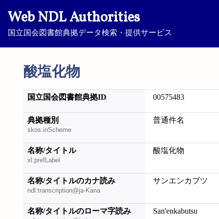
Web NDL Authorities
国立国会図書館典拠データ検索・提供サービス
酸塩化物
国立国会図書館典拠ID
00575483
典拠種別
普通件名
skos:inScheme
名称/タイトル
酸塩化物
xl:prefLabel
名称/タイトルのカナ読み
サンエンカブツ
ndl:transcription@ja-Kana
名称/タイトルのローマ字読み
San'enkabutsu