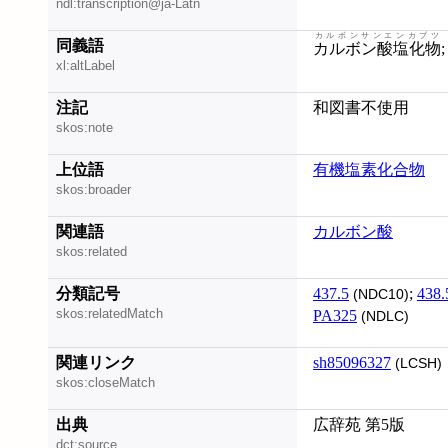
ndl:transcription@ja-Latn
カルボンサンエンカブツ
同義語
カルボン酸塩化物
xl:altLabel
注記
和図書不使用
skos:note
上位語
有機塩素化合物
skos:broader
関連語
カルボン酸
skos:related
分類記号
437.5
;
438.
(NDC10)
skos:relatedMatch
PA325
(NDLC)
関連リンク
sh85096327
(LCSH)
skos:closeMatch
出典
広辞苑 第5版
dct:source