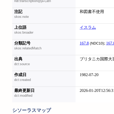
ndl:transcription@ja-Latn
注記
和図書不使用
skos:note
上位語
イスラム
skos:broader
分類記号
167.8
;
167.
(NDC10)
skos:relatedMatch
出典
ブリタニカ国際大
dct:source
作成日
1982-07-20
dct:created
最終更新日
2026-01-20T12:56:3
dct:modified
シソーラスマップ