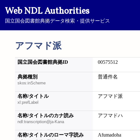
Web NDL Authorities
国立国会図書館典拠データ検索・提供サービス
アフマド派
国立国会図書館典拠ID
00575512
典拠種別
普通件名
skos:inScheme
名称/タイトル
アフマド派
xl:prefLabel
名称/タイトルのカナ読み
アフマドハ
ndl:transcription@ja-Kana
名称/タイトルのローマ字読み
Afumadoha