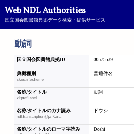
Web NDL Authorities
国立国会図書館典拠データ検索・提供サービス
動詞
国立国会図書館典拠ID
00575539
典拠種別
普通件名
skos:inScheme
名称/タイトル
動詞
xl:prefLabel
名称/タイトルのカナ読み
ドウシ
ndl:transcription@ja-Kana
名称/タイトルのローマ字読み
Doshi