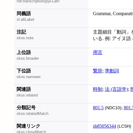
ndl:transcription@ja-Latn
同義語
Grammar, Comparativ
xl:altLabel
注記
主題細目「動詞」
skos:note
いる. 例: アイヌ語 -
上位語
用言
skos:broader
下位語
繋辞
;
準動詞
skos:narrower
関連語
時制
;
法 (言語学)
;
skos:related
分類記号
801.5
;
801.
(NDC10)
skos:relatedMatch
関連リンク
sh85056344
(LCSH)
skos:closeMatch