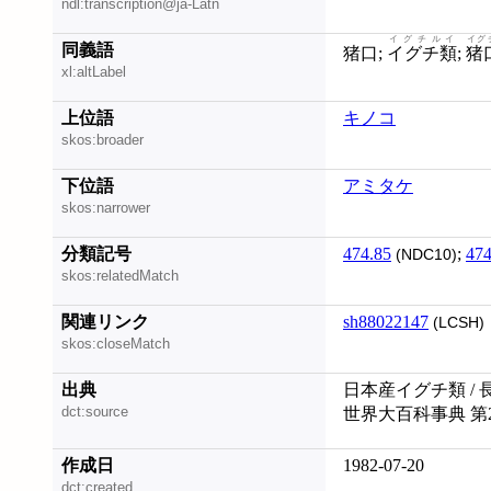
ndl:transcription@ja-Latn
イグチルイ
イグ
同義語
猪口;
イグチ類
;
猪
xl:altLabel
上位語
キノコ
skos:broader
下位語
アミタケ
skos:narrower
分類記号
474.85
;
474
(NDC10)
skos:relatedMatch
関連リンク
sh88022147
(LCSH)
skos:closeMatch
出典
日本産イグチ類 / 長
dct:source
世界大百科事典 第
作成日
1982-07-20
dct:created