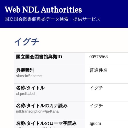
Web NDL Authorities
国立国会図書館典拠データ検索・提供サービス
イグチ
国立国会図書館典拠ID
00575568
典拠種別
普通件名
skos:inScheme
名称/タイトル
イグチ
xl:prefLabel
名称/タイトルのカナ読み
イグチ
ndl:transcription@ja-Kana
名称/タイトルのローマ字読み
Iguchi