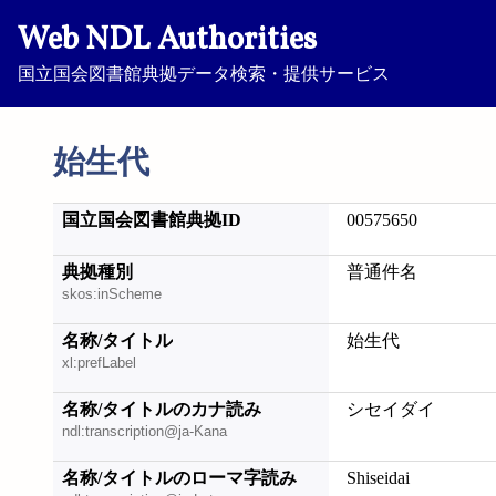
Web NDL Authorities
国立国会図書館典拠データ検索・提供サービス
始生代
国立国会図書館典拠ID
00575650
典拠種別
普通件名
skos:inScheme
名称/タイトル
始生代
xl:prefLabel
名称/タイトルのカナ読み
シセイダイ
ndl:transcription@ja-Kana
名称/タイトルのローマ字読み
Shiseidai