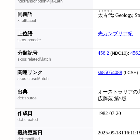
ndl:transcription@ja-Latn
タイコダイ
同義語
太古代
; Geology, S
xl:altLabel
上位語
先カンブリア紀
skos:broader
分類記号
456.2
;
456.
(NDC10)
skos:relatedMatch
関連リンク
sh85054088
(LCSH)
skos:closeMatch
出典
オーストラリアの荒野
dct:source
広辞苑 第5版
作成日
1982-07-20
dct:created
最終更新日
2025-09-18T16:11:1
dct:modified