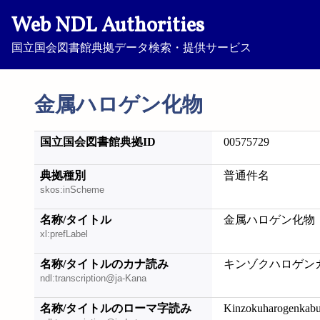
Web NDL Authorities
国立国会図書館典拠データ検索・提供サービス
金属ハロゲン化物
国立国会図書館典拠ID
00575729
典拠種別
普通件名
skos:inScheme
名称/タイトル
金属ハロゲン化物
xl:prefLabel
名称/タイトルのカナ読み
キンゾクハロゲン
ndl:transcription@ja-Kana
名称/タイトルのローマ字読み
Kinzokuharogenkabu