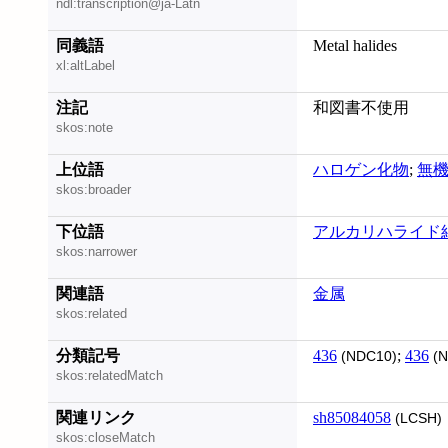
ndl:transcription@ja-Latn
同義語
Metal halides
xl:altLabel
注記
和図書不使用
skos:note
上位語
ハロゲン化物
;
無
skos:broader
下位語
アルカリハライド
skos:narrower
関連語
金属
skos:related
分類記号
436
;
436
(NDC10)
(N
skos:relatedMatch
関連リンク
sh85084058
(LCSH)
skos:closeMatch