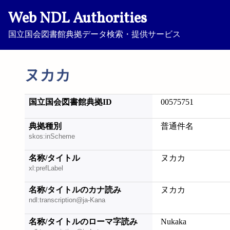
Web NDL Authorities
国立国会図書館典拠データ検索・提供サービス
ヌカカ
国立国会図書館典拠ID
00575751
典拠種別
普通件名
skos:inScheme
名称/タイトル
ヌカカ
xl:prefLabel
名称/タイトルのカナ読み
ヌカカ
ndl:transcription@ja-Kana
名称/タイトルのローマ字読み
Nukaka