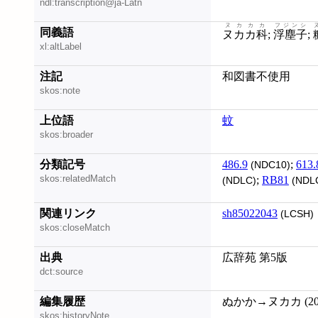
ndl:transcription@ja-Latn
ヌカカカ
フジンシ
同義語
ヌカカ科
;
浮塵子
;
xl:altLabel
注記
和図書不使用
skos:note
上位語
蚊
skos:broader
分類記号
486.9
;
613.
(NDC10)
skos:relatedMatch
;
RB81
(NDLC)
(NDL
関連リンク
sh85022043
(LCSH)
skos:closeMatch
出典
広辞苑 第5版
dct:source
編集履歴
ぬかか→ヌカカ (200
skos:historyNote