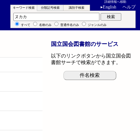
詳細情報へ移動
▸
English
ヘルプ
キーワード検索
分類記号検索
識別子検索
キーワード検索
検索
すべて
名称のみ
普通件名のみ
ジャンルのみ
国立国会図書館のサービス
以下のリンクボタンから国立国会図
書館サーチで検索ができます。
件名検索