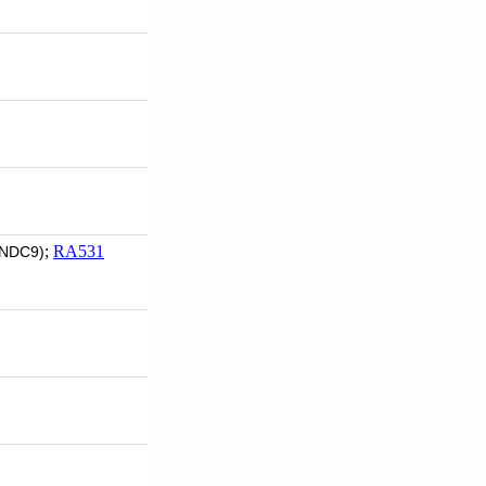
;
RA531
NDC9)