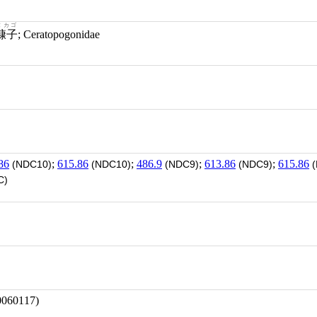
ヌカゴ
糠子
; Ceratopogonidae
86
;
615.86
;
486.9
;
613.86
;
615.86
(NDC10)
(NDC10)
(NDC9)
(NDC9)
(
C)
60117)