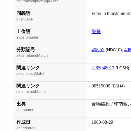
ndl:transcription@ja-Latn
同義語
Fiber in human nutrit
xl:altLabel
上位語
栄養
skos:broader
分類記号
498.55
;
498
(NDC10)
skos:relatedMatch
関連リンク
sh85048013
(LCSH)
skos:closeMatch
関連リンク
00519000
(BSH4)
skos:exactMatch
出典
食物繊維 / 印南敏,
dct:source
作成日
1983-08-29
dct:created