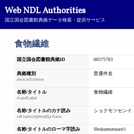
Web NDL Authorities
国立国会図書館典拠データ検索・提供サービス
食物繊維
国立国会図書館典拠ID
00575783
典拠種別
普通件名
skos:inScheme
名称/タイトル
食物繊維
xl:prefLabel
名称/タイトルのカナ読み
ショクモツセンイ
ndl:transcription@ja-Kana
名称/タイトルのローマ字読み
Shokumotsusen'i