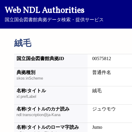
Web NDL Authorities
国立国会図書館典拠データ検索・提供サービス
絨毛
国立国会図書館典拠ID
00575812
典拠種別
普通件名
skos:inScheme
名称/タイトル
絨毛
xl:prefLabel
名称/タイトルのカナ読み
ジュウモウ
ndl:transcription@ja-Kana
名称/タイトルのローマ字読み
Jumo