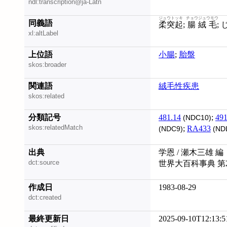
ndl:transcription@ja-Latn
ジュウトッキ
チョウジュウモウ
同義語
柔突起
;
腸絨毛
;
xl:altLabel
上位語
小腸
;
胎盤
skos:broader
関連語
絨毛性疾患
skos:related
分類記号
481.14
;
491
(NDC10)
skos:relatedMatch
;
RA433
(NDC9)
(ND
出典
学恩 / 瀬木三雄 編
dct:source
世界大百科事典 第
作成日
1983-08-29
dct:created
最終更新日
2025-09-10T12:13:5