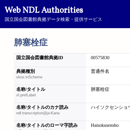
Web NDL Authorities
国立国会図書館典拠データ検索・提供サービス
肺塞栓症
国立国会図書館典拠ID
00575830
典拠種別
普通件名
skos:inScheme
名称/タイトル
肺塞栓症
xl:prefLabel
名称/タイトルのカナ読み
ハイソクセンショ
ndl:transcription@ja-Kana
名称/タイトルのローマ字読み
Haisokusensho