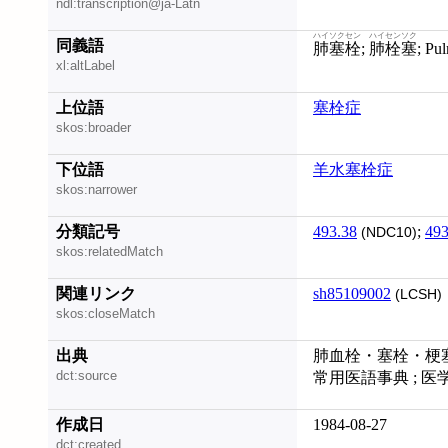
ndl:transcription@ja-Latn
ハイソクセン
ハイセンソク
同義語
肺塞栓
;
肺栓塞
; P
xl:altLabel
上位語
塞栓症
skos:broader
下位語
羊水塞栓症
skos:narrower
分類記号
493.38
;
493
(NDC10)
skos:relatedMatch
関連リンク
sh85109002
(LCSH)
skos:closeMatch
出典
肺血栓・塞栓・梗塞症
dct:source
常用医語事典 ; 医
作成日
1984-08-27
dct:created