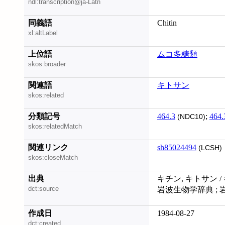
ndl:transcription@ja-Latn
同義語
Chitin
xl:altLabel
上位語
ムコ多糖類
skos:broader
関連語
キトサン
skos:related
分類記号
464.3
;
464.
(NDC10)
skos:relatedMatch
関連リンク
sh85024494
(LCSH)
skos:closeMatch
出典
キチン, キトサン 
dct:source
岩波生物学辞典 ;
作成日
1984-08-27
dct:created