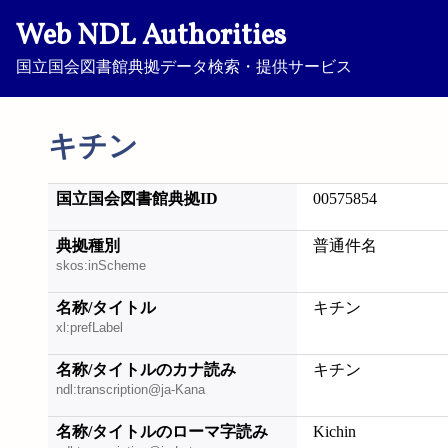
Web NDL Authorities
国立国会図書館典拠データ検索・提供サービス
キチン
国立国会図書館典拠ID
00575854
典拠種別
普通件名
skos:inScheme
名称/タイトル
キチン
xl:prefLabel
名称/タイトルのカナ読み
キチン
ndl:transcription@ja-Kana
名称/タイトルのローマ字読み
Kichin