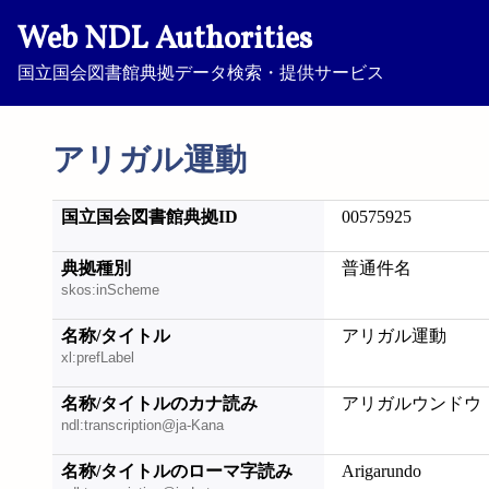
Web NDL Authorities
国立国会図書館典拠データ検索・提供サービス
アリガル運動
国立国会図書館典拠ID
00575925
典拠種別
普通件名
skos:inScheme
名称/タイトル
アリガル運動
xl:prefLabel
名称/タイトルのカナ読み
アリガルウンドウ
ndl:transcription@ja-Kana
名称/タイトルのローマ字読み
Arigarundo