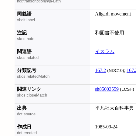
ndl:transcription@ja-Latn
同義語
Aligarh movement
xl:altLabel
注記
和図書不使用
skos:note
関連語
イスラム
skos:related
分類記号
167.2
;
167.
(NDC10)
skos:relatedMatch
関連リンク
sh85003559
(LCSH)
skos:closeMatch
出典
平凡社大百科事典
dct:source
作成日
1985-09-24
dct:created