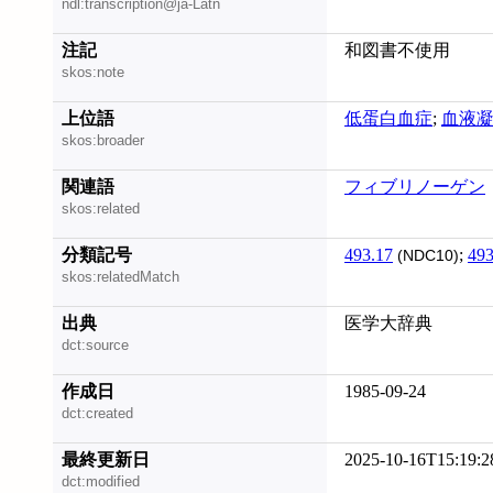
ndl:transcription@ja-Latn
注記
和図書不使用
skos:note
上位語
低蛋白血症
;
血液
skos:broader
関連語
フィブリノーゲン
skos:related
分類記号
493.17
;
493
(NDC10)
skos:relatedMatch
出典
医学大辞典
dct:source
作成日
1985-09-24
dct:created
最終更新日
2025-10-16T15:19:2
dct:modified