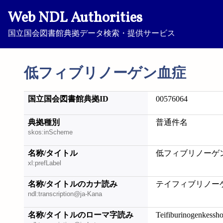
Web NDL Authorities
国立国会図書館典拠データ検索・提供サービス
低フィブリノーゲン血症
国立国会図書館典拠ID
00576064
典拠種別
普通件名
skos:inScheme
名称/タイトル
低フィブリノーゲ
xl:prefLabel
名称/タイトルのカナ読み
テイフィブリノー
ndl:transcription@ja-Kana
名称/タイトルのローマ字読み
Teifiburinogenkessh