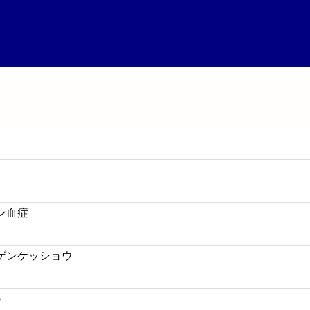
ン血症
ゲンケッショウ
o