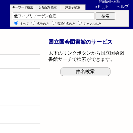
詳細情報へ移動
▸
English
ヘルプ
キーワード検索
分類記号検索
識別子検索
キーワード検索
検索
すべて
名称のみ
普通件名のみ
ジャンルのみ
国立国会図書館のサービス
以下のリンクボタンから国立国会図
書館サーチで検索ができます。
件名検索