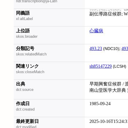
ndl:transcription@ja-Latn
フクデンドウロショウコウグン
W
同義語
副伝導路症候群
;
W
xl:altLabel
上位語
心臓病
skos:broader
分類記号
493.23
;
493
(NDC10)
skos:relatedMatch
関連リンク
sh85147229
(LCSH)
skos:closeMatch
出典
早期興奮症候群 / 
dct:source
南山堂医学大辞典 
作成日
1985-09-24
dct:created
最終更新日
2025-10-16T15:24:3
dct:modified