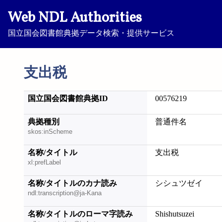
Web NDL Authorities
国立国会図書館典拠データ検索・提供サービス
支出税
国立国会図書館典拠ID
00576219
典拠種別
普通件名
skos:inScheme
名称/タイトル
支出税
xl:prefLabel
名称/タイトルのカナ読み
シシュツゼイ
ndl:transcription@ja-Kana
名称/タイトルのローマ字読み
Shishutsuzei