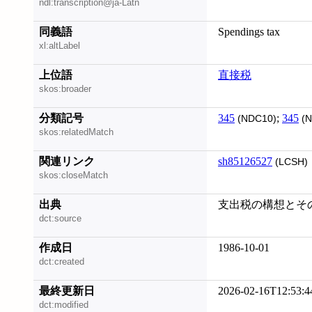
ndl:transcription@ja-Latn
同義語
Spendings tax
xl:altLabel
上位語
直接税
skos:broader
分類記号
345
;
345
(NDC10)
(N
skos:relatedMatch
関連リンク
sh85126527
(LCSH)
skos:closeMatch
出典
支出税の構想とそ
dct:source
作成日
1986-10-01
dct:created
最終更新日
2026-02-16T12:53:4
dct:modified