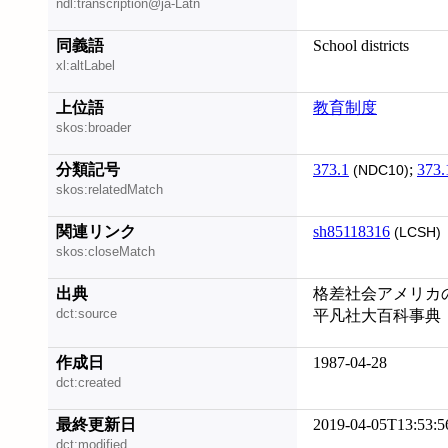
ndl:transcription@ja-Latn
同義語
School districts
xl:altLabel
上位語
教育制度
skos:broader
分類記号
373.1
;
373.
(NDC10)
skos:relatedMatch
関連リンク
sh85118316
(LCSH)
skos:closeMatch
出典
格差社会アメリカの教育
dct:source
平凡社大百科事典
作成日
1987-04-28
dct:created
最終更新日
2019-04-05T13:53:5
dct:modified