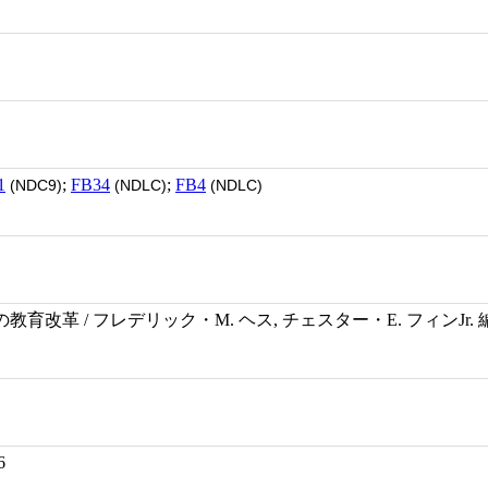
1
;
FB34
;
FB4
(NDC9)
(NDLC)
(NDLC)
改革 / フレデリック・M. ヘス, チェスター・E. フィンJr. 編
6