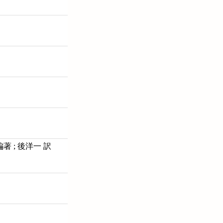
著 ; 後洋一 訳