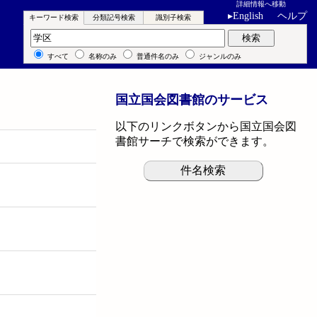
詳細情報へ移動
▸
English
ヘルプ
キーワード検索
分類記号検索
識別子検索
キーワード検索
検索
すべて
名称のみ
普通件名のみ
ジャンルのみ
国立国会図書館のサービス
以下のリンクボタンから国立国会図
書館サーチで検索ができます。
件名検索