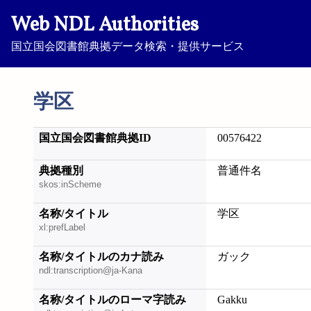
Web NDL Authorities
国立国会図書館典拠データ検索・提供サービス
学区
国立国会図書館典拠ID
00576422
典拠種別
普通件名
skos:inScheme
名称/タイトル
学区
xl:prefLabel
名称/タイトルのカナ読み
ガック
ndl:transcription@ja-Kana
名称/タイトルのローマ字読み
Gakku