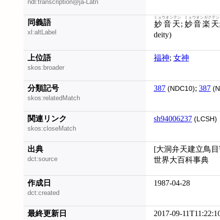
ndl:transcription@ja-Latn
ミョウオンテン
ミョウオンガクテン
同義語
妙音天
;
妙音楽天
xl:altLabel
deity)
上位語
福神
;
女神
skos:broader
分類記号
387
;
387
(NDC10)
(N
skos:relatedMatch
関連リンク
sh94006237
(LCSH)
skos:closeMatch
出典
[大洞弁天建立鳥目
dct:source
世界大百科事典
作成日
1987-04-28
dct:created
最終更新日
2017-09-11T11:22:1