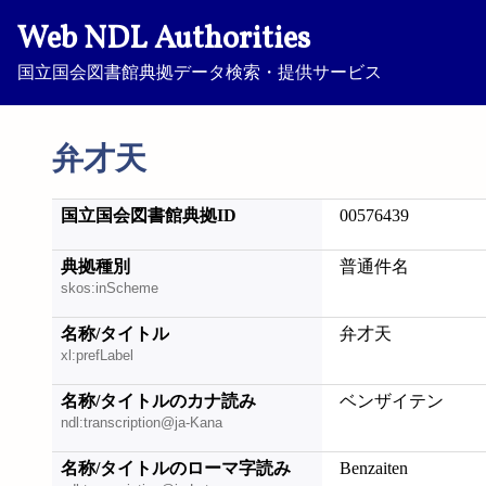
Web NDL Authorities
国立国会図書館典拠データ検索・提供サービス
弁才天
国立国会図書館典拠ID
00576439
典拠種別
普通件名
skos:inScheme
名称/タイトル
弁才天
xl:prefLabel
名称/タイトルのカナ読み
ベンザイテン
ndl:transcription@ja-Kana
名称/タイトルのローマ字読み
Benzaiten