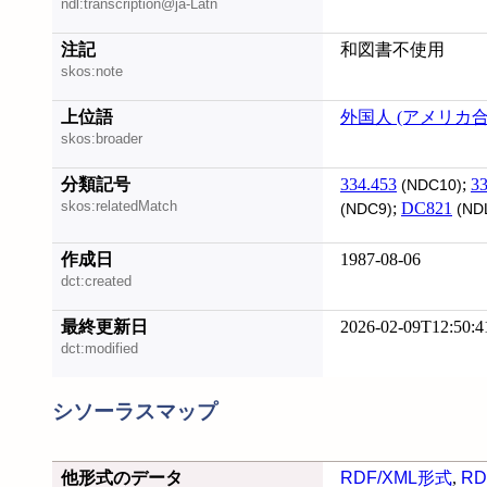
ndl:transcription@ja-Latn
注記
和図書不使用
skos:note
上位語
外国人 (アメリカ
skos:broader
分類記号
334.453
;
33
(NDC10)
skos:relatedMatch
;
DC821
(NDC9)
(ND
作成日
1987-08-06
dct:created
最終更新日
2026-02-09T12:50:4
dct:modified
シソーラスマップ
他形式のデータ
RDF/XML形式
,
RD