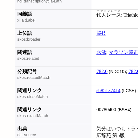
ndl:transcription@ja-Latn
テツジンレース
同義語
鉄人レース
; Triathl
xl:altLabel
上位語
競技
skos:broader
関連語
水泳
;
マラソン競
skos:related
分類記号
782.6
;
782.
(NDC10)
skos:relatedMatch
関連リンク
sh85137414
(LCSH)
skos:closeMatch
関連リンク
00780400
(BSH4)
skos:exactMatch
出典
気分はいつもトライ
dct:source
広辞苑 第5版