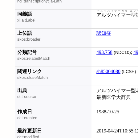
ndl:transcription@ja-Latn
アルツハイマーガタ ニン
同義語
アルツハイマー型
xl:altLabel
上位語
認知症
skos:broader
分類記号
493.758
;
49
(NDC10)
skos:relatedMatch
関連リンク
sh85004080
(LCSH)
skos:closeMatch
出典
アルツハイマー型老
dct:source
最新医学大辞典
作成日
1988-10-25
dct:created
最終更新日
2019-04-24T10:55:1
dct:modified