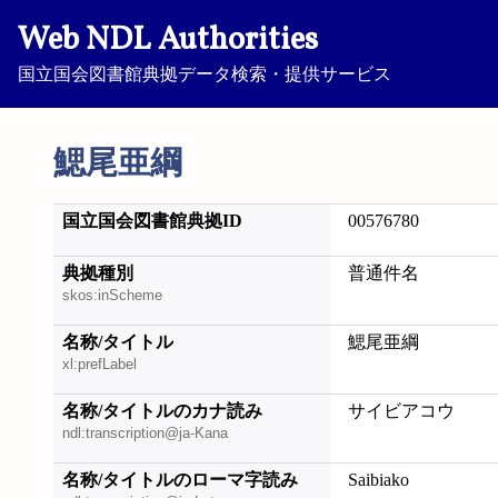
Web NDL Authorities
国立国会図書館典拠データ検索・提供サービス
鰓尾亜綱
国立国会図書館典拠ID
00576780
典拠種別
普通件名
skos:inScheme
名称/タイトル
鰓尾亜綱
xl:prefLabel
名称/タイトルのカナ読み
サイビアコウ
ndl:transcription@ja-Kana
名称/タイトルのローマ字読み
Saibiako