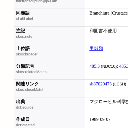
ndl:transcription@ja-Latn
同義語
Branchiura (Crustace
xl:altLabel
注記
和図書不使用
skos:note
上位語
甲殻類
skos:broader
分類記号
485.3
;
485.
(NDC10)
skos:relatedMatch
関連リンク
sh87020473
(LCSH)
skos:closeMatch
出典
マグローヒル科学
dct:source
作成日
1989-09-07
dct:created