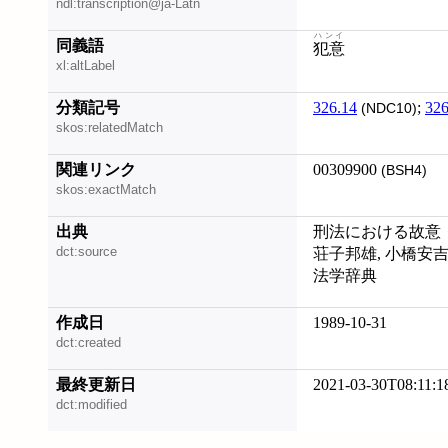
ndl:transcription@ja-Latn
ハンイ
同義語
犯意
xl:altLabel
分類記号
326.14
;
326
(NDC10)
skos:relatedMatch
関連リンク
00309900
(BSH4)
skos:exactMatch
出典
刑法における故意・過
dct:source
荘子邦雄, 小橋安吉
法学辞典
作成日
1989-10-31
dct:created
最終更新日
2021-03-30T08:11:1
dct:modified