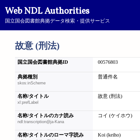
Web NDL Authorities
国立国会図書館典拠データ検索・提供サービス
故意 (刑法)
国立国会図書館典拠ID
00576803
典拠種別
普通件名
skos:inScheme
名称/タイトル
故意 (刑法)
xl:prefLabel
名称/タイトルのカナ読み
コイ (ケイホウ)
ndl:transcription@ja-Kana
名称/タイトルのローマ字読み
Koi (keiho)