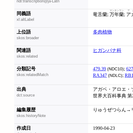
ndl:transcription@ja-Latn
マンネンラン
ア
同義語
竜舌蘭;
万年蘭
;
ア
xl:altLabel
上位語
多肉植物
skos:broader
関連語
ヒガンバナ科
skos:related
分類記号
479.39
;
627
(NDC10)
skos:relatedMatch
RA347
;
RB1
(NDLC)
出典
アガベ・アロエ・ソテ
dct:source
世界大百科事典 第
編集履歴
りゅうぜつらん→リュウ
skos:historyNote
作成日
1990-04-23