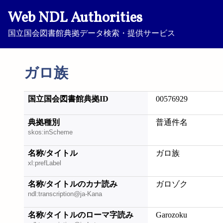
Web NDL Authorities
国立国会図書館典拠データ検索・提供サービス
ガロ族
国立国会図書館典拠ID
00576929
典拠種別
普通件名
skos:inScheme
名称/タイトル
ガロ族
xl:prefLabel
名称/タイトルのカナ読み
ガロゾク
ndl:transcription@ja-Kana
名称/タイトルのローマ字読み
Garozoku