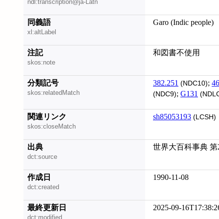
ndl:transcription@ja-Latn
同義語
Garo (Indic people)
xl:altLabel
注記
和図書不使用
skos:note
分類記号
382.251
;
46
(NDC10)
skos:relatedMatch
;
G131
(NDC9)
(NDL
関連リンク
sh85053193
(LCSH)
skos:closeMatch
出典
世界大百科事典 第
dct:source
作成日
1990-11-08
dct:created
最終更新日
2025-09-16T17:38:2
dct:modified