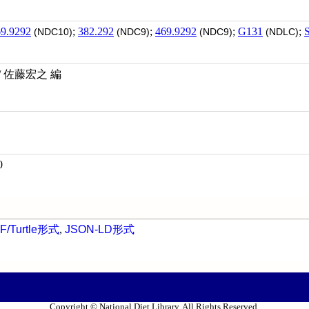
9.9292
;
382.292
;
469.9292
;
G131
;
(NDC10)
(NDC9)
(NDC9)
(NDLC)
 佐藤宏之 編
0
F/Turtle形式
,
JSON-LD形式
Copyright © National Diet Library. All Rights Reserved.