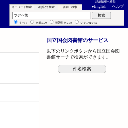
詳細情報へ移動
▸
English
ヘルプ
キーワード検索
分類記号検索
識別子検索
キーワード検索
検索
すべて
名称のみ
普通件名のみ
ジャンルのみ
国立国会図書館のサービス
以下のリンクボタンから国立国会図
書館サーチで検索ができます。
件名検索