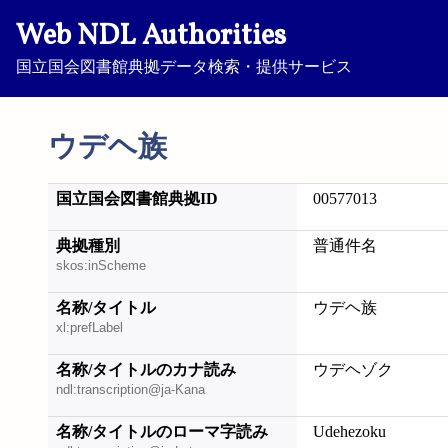
Web NDL Authorities
国立国会図書館典拠データ検索・提供サービス
ウデヘ族
国立国会図書館典拠ID
00577013
典拠種別
普通件名
skos:inScheme
名称/タイトル
ウデヘ族
xl:prefLabel
名称/タイトルのカナ読み
ウデヘゾク
ndl:transcription@ja-Kana
名称/タイトルのローマ字読み
Udehezoku