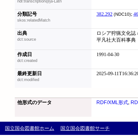
ndl:transcription@ja-Latn
分類記号
382.292
;
46
(NDC10)
skos:relatedMatch
出典
ロシア狩猟文化誌 /
dct:source
平凡社大百科事典
作成日
1991-04-30
dct:created
最終更新日
2025-09-11T16:36:2
dct:modified
他形式のデータ
RDF/XML形式
,
RD
国立国会図書館ホーム
国立国会図書館サーチ