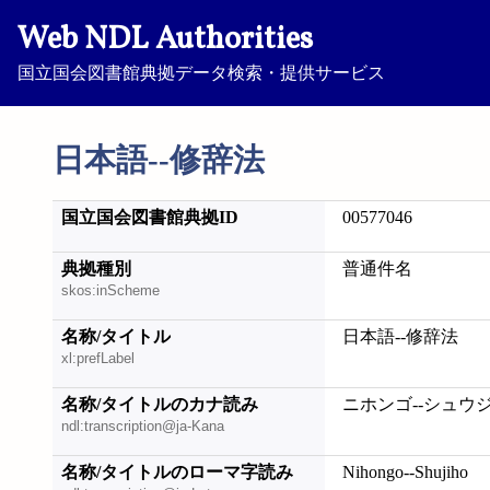
Web NDL Authorities
国立国会図書館典拠データ検索・提供サービス
日本語--修辞法
国立国会図書館典拠ID
00577046
典拠種別
普通件名
skos:inScheme
名称/タイトル
日本語--修辞法
xl:prefLabel
名称/タイトルのカナ読み
ニホンゴ--シュウ
ndl:transcription@ja-Kana
名称/タイトルのローマ字読み
Nihongo--Shujiho