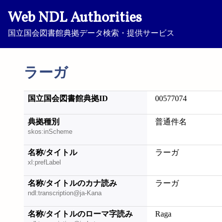
Web NDL Authorities
国立国会図書館典拠データ検索・提供サービス
ラーガ
国立国会図書館典拠ID
00577074
典拠種別
普通件名
skos:inScheme
名称/タイトル
ラーガ
xl:prefLabel
名称/タイトルのカナ読み
ラーガ
ndl:transcription@ja-Kana
名称/タイトルのローマ字読み
Raga