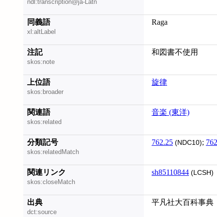
ndl:transcription@ja-Latn
同義語
Raga
xl:altLabel
注記
和図書不使用
skos:note
上位語
旋律
skos:broader
関連語
音楽 (東洋)
skos:related
分類記号
762.25
;
762
(NDC10)
skos:relatedMatch
関連リンク
sh85110844
(LCSH)
skos:closeMatch
出典
平凡社大百科事典
dct:source