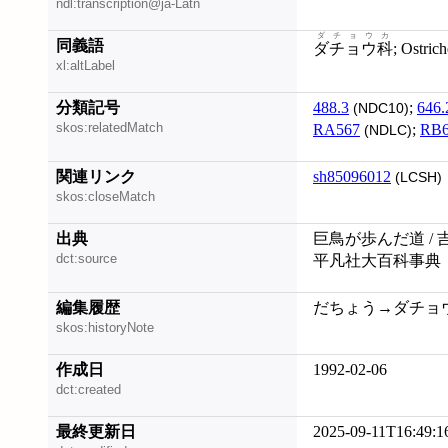
ndl:transcription@ja-Latn
ダチョウカ
同義語
ダチョウ科
; Ostric
xl:altLabel
分類記号
488.3
;
646.
(NDC10)
skos:relatedMatch
RA567
;
RB6
(NDLC)
関連リンク
sh85096012
(LCSH)
skos:closeMatch
出典
巨鳥が歩んだ道 / 
dct:source
平凡社大百科事典
編集履歴
だちょう→ダチョウ (2
skos:historyNote
作成日
1992-02-06
dct:created
最終更新日
2025-09-11T16:49:1