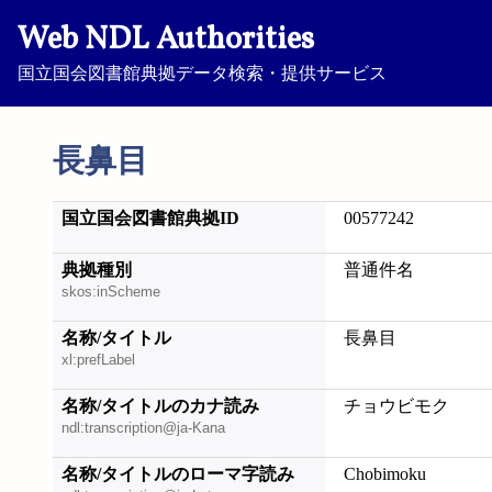
Web NDL Authorities
国立国会図書館典拠データ検索・提供サービス
長鼻目
国立国会図書館典拠ID
00577242
典拠種別
普通件名
skos:inScheme
名称/タイトル
長鼻目
xl:prefLabel
名称/タイトルのカナ読み
チョウビモク
ndl:transcription@ja-Kana
名称/タイトルのローマ字読み
Chobimoku