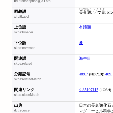
ndl:transcription@ja-Latn
チョウビルイ
ゾウモク
同義語
長鼻類
;
ゾウ目
; P
xl:altLabel
上位語
有蹄類
skos:broader
下位語
象
skos:narrower
関連語
海牛目
skos:related
分類記号
489.7
;
489.
(NDC10)
skos:relatedMatch
関連リンク
sh85107115
(LCSH)
skos:closeMatch
出典
日本の長鼻類化石 /
dct:source
マグローヒル科学