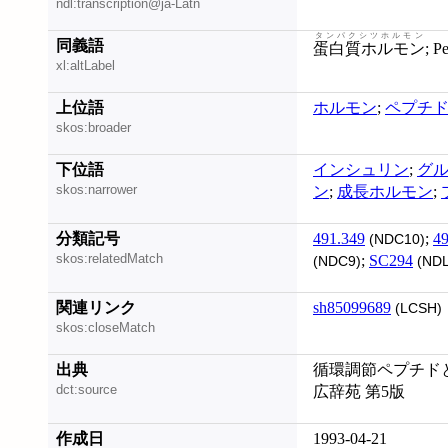
ndl:transcription@ja-Latn
タンパクシツホルモン
同義語
蛋白質ホルモン
; 
xl:altLabel
上位語
ホルモン
;
ペプチ
skos:broader
下位語
インシュリン
;
グ
skos:narrower
ン
;
成長ホルモン
;
分類記号
491.349
;
49
(NDC10)
skos:relatedMatch
;
SC294
(NDC9)
(NDL
関連リンク
sh85099689
(LCSH)
skos:closeMatch
出典
循環調節ペプチドと
dct:source
広辞苑 第5版
作成日
1993-04-21