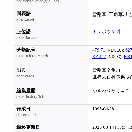
ndl:transcription@ja-Latn
ミスミソウ
スハ
同義語
雪割草;
三角草
;
州
xl:altLabel
上位語
キンポウゲ科
skos:broader
分類記号
479.71
;
627
(NDC10)
skos:relatedMatch
RA347
;
RB1
(NDLC)
出典
雪割草全集. 1
dct:source
世界大百科事典 第
編集履歴
ゆきわりそう→ユキワリ
skos:historyNote
作成日
1995-04-28
dct:created
最終更新日
2025-08-14T15:04:1