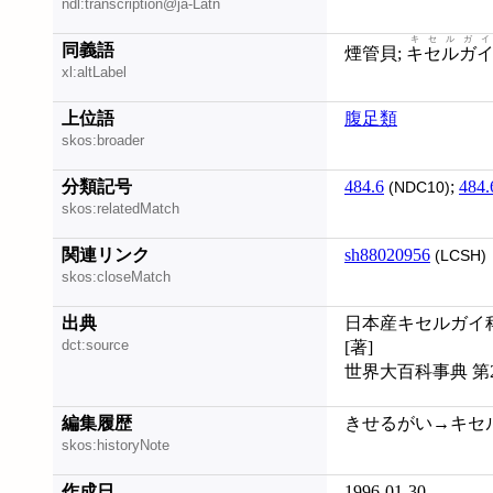
ndl:transcription@ja-Latn
キセルガイ
同義語
煙管貝;
キセルガ
xl:altLabel
上位語
腹足類
skos:broader
分類記号
484.6
;
484.
(NDC10)
skos:relatedMatch
関連リンク
sh88020956
(LCSH)
skos:closeMatch
出典
日本産キセルガイ科
dct:source
[著]
世界大百科事典 第
編集履歴
きせるがい→キセルガイ
skos:historyNote
作成日
1996-01-30