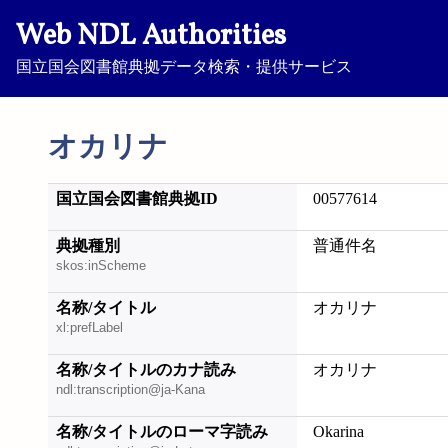
Web NDL Authorities
国立国会図書館典拠データ検索・提供サービス
オカリナ
国立国会図書館典拠ID
00577614
典拠種別
普通件名
skos:inScheme
名称/タイトル
オカリナ
xl:prefLabel
名称/タイトルのカナ読み
オカリナ
ndl:transcription@ja-Kana
名称/タイトルのローマ字読み
Okarina