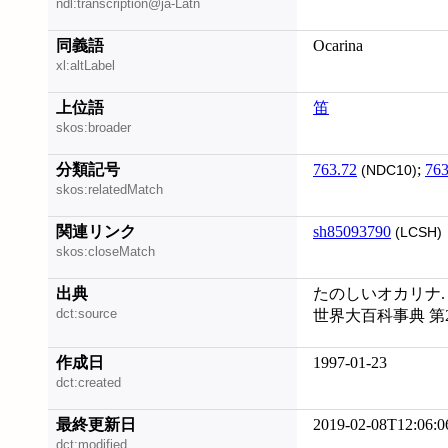
ndl:transcription@ja-Latn
同義語
Ocarina
xl:altLabel
上位語
笛
skos:broader
分類記号
763.72
;
763
(NDC10)
skos:relatedMatch
関連リンク
sh85093790
(LCSH)
skos:closeMatch
出典
たのしいオカリナ. 2
dct:source
世界大百科事典 第
作成日
1997-01-23
dct:created
最終更新日
2019-02-08T12:06:0
dct:modified