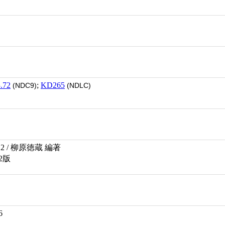
.72
;
KD265
(NDC9)
(NDLC)
 / 柳原徳蔵 編著
2版
6