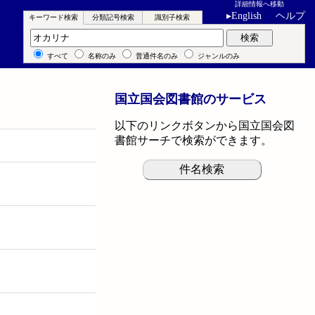
詳細情報へ移動
▸
English
ヘルプ
キーワード検索
分類記号検索
識別子検索
キーワード検索
検索
すべて
名称のみ
普通件名のみ
ジャンルのみ
国立国会図書館のサービス
以下のリンクボタンから国立国会図
書館サーチで検索ができます。
件名検索